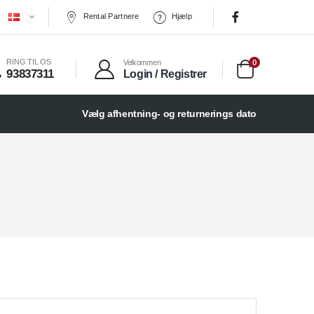
Rental Partnere
Hjælp
0
RING TIL OS
Velkommen
93837311
Login / Registrer
Vælg afhentning- og returnerings dato