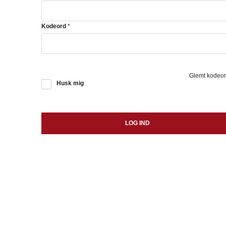
Kodeord
*
Glemt kodeo
Husk mig
LOG IND