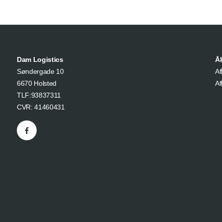
Dam Logistics
Å
Søndergade 10
Af
6670 Holsted
Af
TLF:93837311
CVR: 41460431