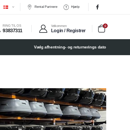
Rental Partnere
Hjælp
0
RING TIL OS
Velkommen
93837311
Login / Registrer
Vælg afhentning- og returnerings dato