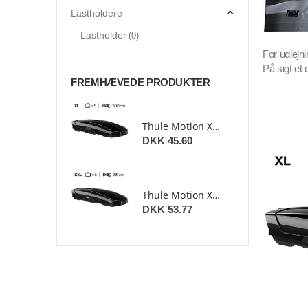
Lastholdere
Lastholder
(0)
For udlejn
På sigt et 
FREMHÆVEDE PRODUKTER
Thule Motion XT XL
Thule Motion XT XL
.60
DKK 45.60
Thule Motion XT XXL
Thule Motion XT XXL
.77
DKK 53.77