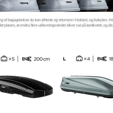
ing af bagagebokse du kan afhente og returnere i Holsted, og Aabybro. Her 
det planen, at endnu flere udleveringssteder bliver sat på landkortet, og dis
Thule Motion XT XL
Thule Motion XT XL
DKK 45.60
DKK 45.60
Thule Motion XT XXL
Thule Motion XT XXL
DKK 53.77
DKK 53.77