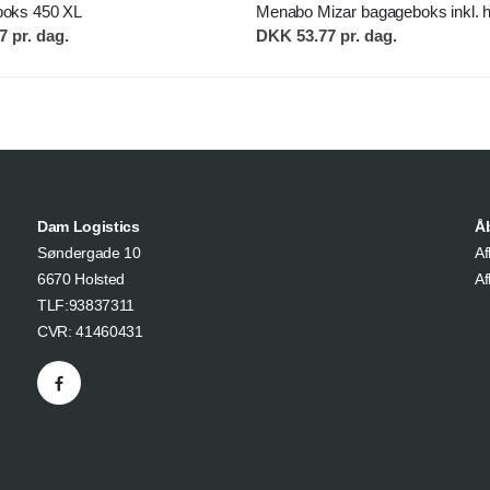
boks 450 XL
Menabo Mizar bagageboks inkl. h
 pr. dag.
DKK 53.77 pr. dag.
Dam Logistics
Å
Søndergade 10
Af
6670 Holsted
Af
TLF:93837311
CVR: 41460431