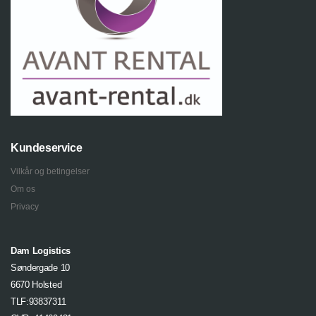
Kundeservice
Vilkår og betingelser
Om os
Privacy
Dam Logistics
Søndergade 10
6670 Holsted
TLF:93837311