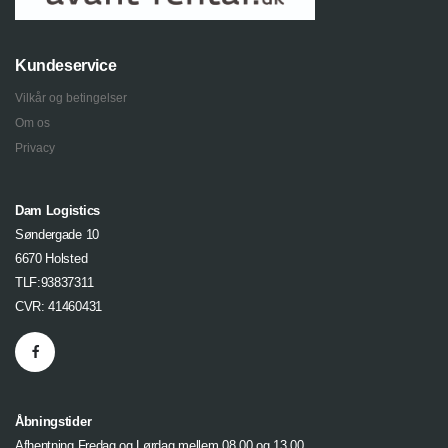
Kundeservice
Vilkår og betingelser
Om os
Privacy
Dam Logistics
Søndergade 10
6670 Holsted
TLF:93837311
CVR: 41460431
Åbningstider
Afhentning Fredag og Lørdag mellem 08.00 og 13.00